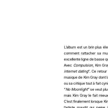
L’album est un brin plus él
comment rattacher sa mus
excellente ligne de basse q
Avec
Compulsion
, Kim Gra
internet dating
“. Ce retour
musique de Kim Gray dont la 
ou sa critique tout à fait c
“
No
Moonlight
” se veut pl
mais Kim Gray le fait mieux
C’est finalement lorsque Kim
l’artiste maudit qui pein