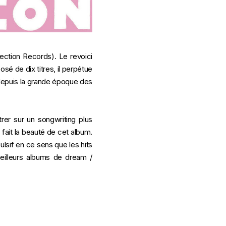
ction Records). Le revoici
é de dix titres, il perpétue
s depuis la grande époque des
rer sur un songwriting plus
 fait la beauté de cet album.
ulsif en ce sens que les hits
eilleurs albums de dream /