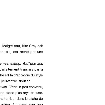
. Malgré tout, Kim Gray sait
ier titre, est mené par une
memes, eating, YouTube and
parfaitement transmis par la
e s’il fait l’apologie du style
 peuvent le jalouser.
-wop
. C’est un peu convenu,
 une pièce plus mystérieuse.
Sans tomber dans le cliché de
captiver à travers une pop