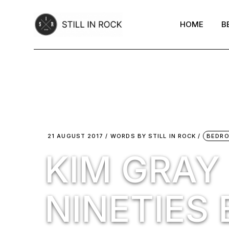
Skip
to
the
HOME
B
content
21 AUGUST 2017
WORDS BY
STILL IN ROCK
BEDR
KIM GRAY 
NINETIES 