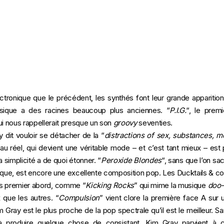
ectronique que le précédent, les synthés font leur grande apparition
ique a des racines beaucoup plus anciennes. “
P.I.G.
“, le prem
ui nous rappellerait presque un son
groovy
seventies.
y dit vouloir se détacher de la “
distractions of sex, substances, 
 au réel, qui devient une véritable mode – et c’est tant mieux – est 
simplicité a de quoi étonner. “
Peroxide
Blondes
“, sans que l’on sach
ynique, est encore une excellente composition pop. Les Ducktails & co
us premier abord, comme “
Kicking
Rocks
” qui mime la musique
doo
 que les autres. “
Compulsion
” vient clore la première face A sur
 Gray est le plus proche de la pop spectrale qu’il est le meilleur. 
e à produire quelque chose de consistant, Kim Gray parvient à 