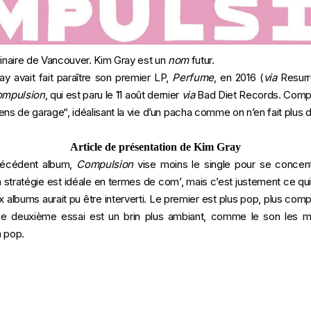
iginaire de Vancouver. Kim Gray est un
nom
futur.
y avait fait paraître son premier LP,
Perfume
, en 2016 (
via
Resurre
mpulsion
, qui est paru le 11 août dernier
via
Bad Diet Records. Compos
ens de garage
“, idéalisant la vie d’un pacha comme on n’en fait plu
Article de présentation de Kim Gray
précédent album,
Compulsion
vise moins le single pour se concent
a stratégie est idéale en termes de com’, mais c’est justement ce qui
albums aurait pu être interverti. Le premier est plus pop, plus comp
Ce deuxième essai est un brin plus ambiant, comme le son les m
m pop.