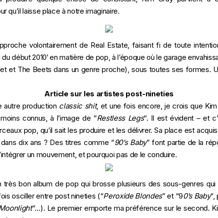
qu’il laisse place à notre imaginaire.
pproche volontairement de Real Estate, faisant fi de toute intenti
l du début 2010′ en matière de pop, à l’époque où le garage envahissai
t et The Beets dans un genre proche), sous toutes ses formes. U
Article sur les artistes post-nineties
e autre production
classic shit
, et une fois encore, je crois que Kim
 moins connus, à l’image de
“
Restless Legs
“. Il est évident – et c
aux pop, qu’il sait les produire et les délivrer. Sa place est acquis
 dans dix ans ? Des titres comme “
90’s Baby
” font partie de la ré
intégrer un mouvement, et pourquoi pas de le conduire.
 très bon album de pop qui brosse plusieurs des sous-genres qui be
s osciller entre post nineties (“
Peroxide Blondes
” et “9
0’s Baby
“,
Moonlight
“…). Le premier emporte ma préférence sur le second. Ki