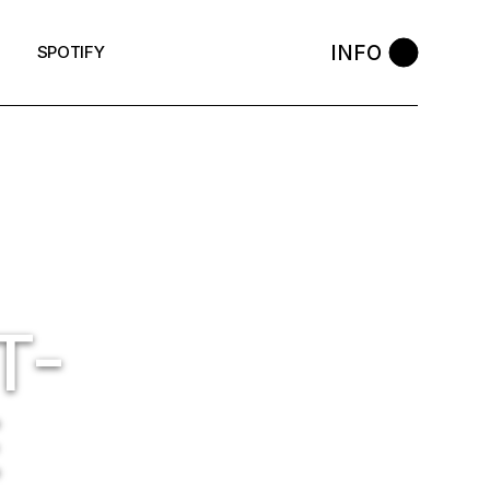
INFO
SPOTIFY
T-
É