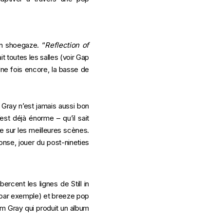
on shoegaze. “
Reflection of
t toutes les salles (voir Gap
ne fois encore, la basse de
 Gray n’est jamais aussi bon
’est déjà énorme – qu’il sait
e sur les meilleures scènes.
ponse, jouer du post-nineties
rcent les lignes de Still in
 par exemple) et breeze pop
m Gray qui produit un album