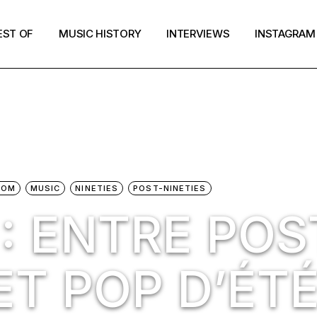
EST OF
MUSIC HISTORY
INTERVIEWS
INSTAGRAM
OOM
MUSIC
NINETIES
POST-NINETIES
: ENTRE POS
ET POP D’ÉT