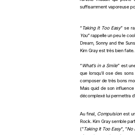
suffisamment vaporeuse pour 
“
Taking It Too Easy
” se ra
You
” rappelle un peu le coo
Dream, Sonny and the Sunse
Kim Gray est très bien faite.
“
What’s in a Smile
” est un
que lorsqu’il ose des sons
composer de très bons morce
Mais quid de son influence
décomplexé lui permettra d’
Au final,
Compulsion
est un
Rock. Kim Gray semble parfoi
(“
Taking It Too Easy
“, “
No 