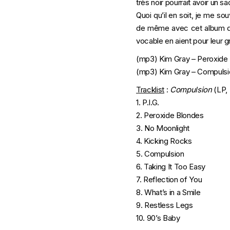
très noir pourrait avoir un s
Quoi qu’il en soit, je me sou
de même avec cet album qu
vocable en aient pour leur g
(mp3)
Kim Gray – Peroxide
(mp3)
Kim Gray – Compulsi
Tracklist
:
Compulsion
(LP, 
1. P.I.G.
2. Peroxide Blondes
3. No Moonlight
4. Kicking Rocks
5. Compulsion
6. Taking It Too Easy
7. Reflection of You
8. What’s in a Smile
9. Restless Legs
10. 90’s Baby