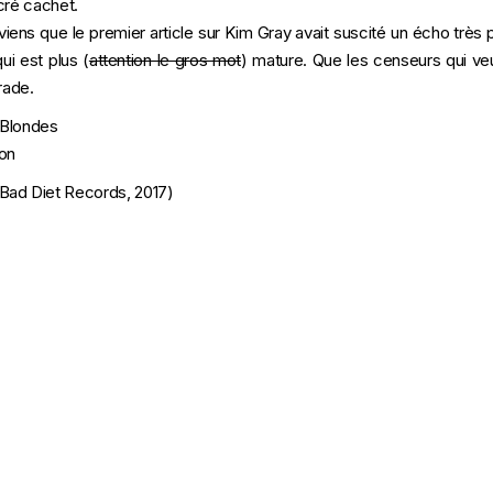
acré cachet.
viens que le premier article sur Kim Gray avait suscité un écho très po
i est plus (
attention le gros mot
) mature. Que les censeurs qui ve
rade.
 Blondes
on
Bad Diet Records, 2017)