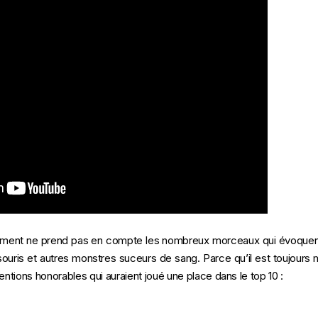
sement ne prend pas en compte les nombreux morceaux qui évoquent
souris et autres monstres suceurs de sang. Parce qu’il est toujours
entions honorables qui auraient joué une place dans le top 10 :