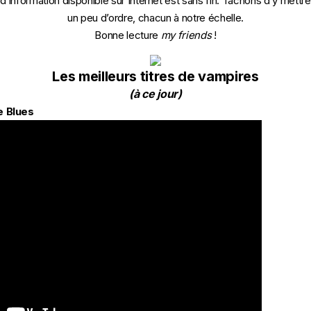
d’information disponible sur Internet est sans fin. Tachons d’y mettre
un peu d’ordre, chacun à notre échelle.
Bonne lecture
my friends
!
Les meilleurs titres de vampires
(à ce jour)
e Blues