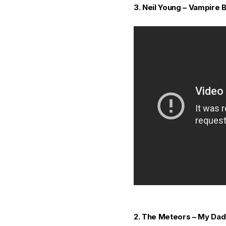
3. Neil Young –
Vampire B
2. The Meteors –
My Dadd