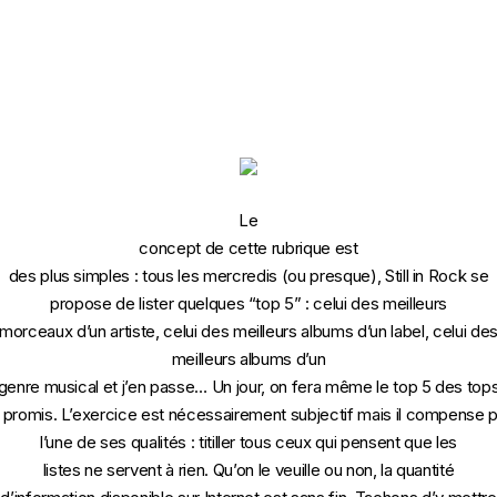
Le
concept de cette rubrique est
des plus simples : tous les mercredis (ou presque), Still in Rock se
propose de lister quelques “top 5” : celui des meilleurs
morceaux d’un artiste, celui des meilleurs albums d’un label, celui de
meilleurs albums d’un
genre musical et j’en passe… Un jour, on fera même le top 5 des top
 promis. L’exercice est nécessairement subjectif mais il compense 
l’une de ses qualités : titiller tous ceux qui pensent que les
listes ne servent à rien. Qu’on le veuille ou non, la quantité