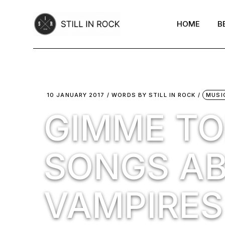
Skip
to
the
HOME
B
content
10 JANUARY 2017
WORDS BY
STILL IN ROCK
MUSI
GIMME TOP
SONGS A
VAMPIRES