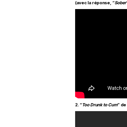
(avec la réponse, “
Sober
2. “
Too Drunk to Cum
” de