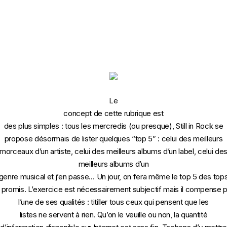
Le
concept de cette rubrique est
des plus simples : tous les mercredis (ou presque), Still in Rock se
propose désormais de lister quelques “top 5” : celui des meilleurs
morceaux d’un artiste, celui des meilleurs albums d’un label, celui de
meilleurs albums d’un
genre musical et j’en passe… Un jour, on fera même le top 5 des top
 promis. L’exercice est nécessairement subjectif mais il compense 
l’une de ses qualités : titiller tous ceux qui pensent que les
listes ne servent à rien. Qu’on le veuille ou non, la quantité