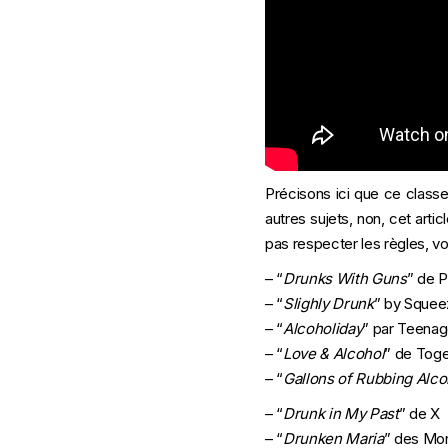
Précisons ici que ce clas
autres sujets, non, cet arti
pas respecter les règles, v
– “
Drunks With Guns
” de P
– “
Slighly Drunk
” by Squee
– “
Alcoholiday
” par Teenag
– “
Love & Alcohol
” de Tog
– “
Gallons of Rubbing Alco
– “
Drunk in My Past
” de X
– “
Drunken Maria
” des Mo