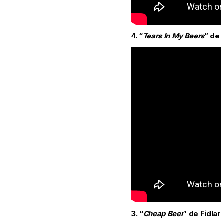
4. “
Tears In My Beers
” de
3. “
Cheap Beer
” de Fidla