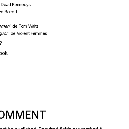
s Dead Kennedys
yd Barrett
omen
” de Tom Waits
quor
” de Violent Femmes
?
ook.
COMMENT