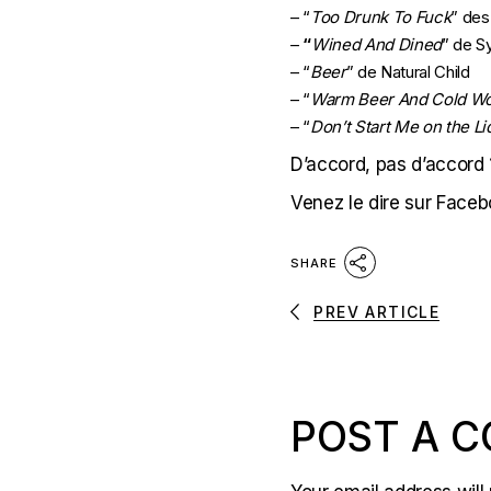
– “
Too Drunk To Fuck
” de
–
“
Wined And Dined
” de S
– “
Beer
” de Natural Child
– “
Warm Beer And Cold W
– “
Don’t Start Me on the Li
D’accord, pas d’accord 
Venez le dire sur Faceb
SHARE
PREV ARTICLE
POST A 