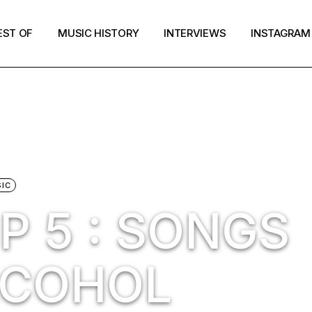
EST OF
MUSIC HISTORY
INTERVIEWS
INSTAGRAM
IC
P 5 : SONGS
LCOHOL