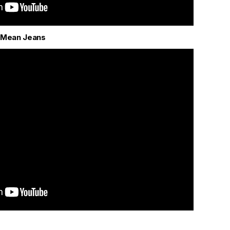
 Mean Jeans
r