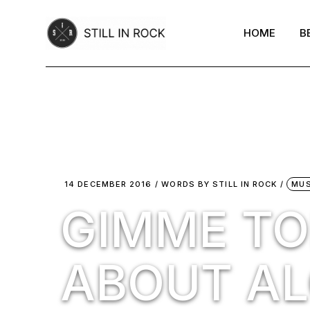
Skip
to
the
HOME
B
content
14 DECEMBER 2016
WORDS BY
STILL IN ROCK
MUS
GIMME TO
ABOUT A