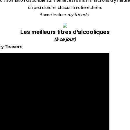
d’information disponible sur Internet est sans fin. Tachons d’y mettre
un peu d’ordre, chacun à notre échelle.
Bonne lecture
my friends
!
Les meilleurs titres d’alcooliques
(à ce jour)
ry Teasers