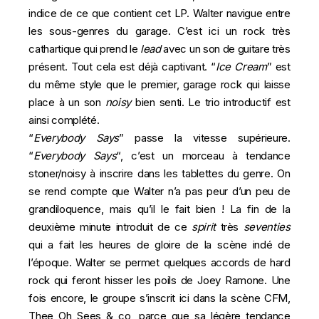
indice de ce que contient cet LP. Walter navigue entre
les sous-genres du garage. C’est ici un rock très
cathartique qui prend le
lead
avec un son de guitare très
présent. Tout cela est déjà captivant. “
Ice Cream
” est
du même style que le premier, garage rock qui laisse
place à un son
noisy
bien senti. Le trio introductif est
ainsi complété.
“
Everybody Says
” passe la vitesse supérieure.
“
Everybody Says
“, c’est un morceau à tendance
stoner/noisy à inscrire dans les tablettes du genre. On
se rend compte que Walter n’a pas peur d’un peu de
grandiloquence, mais qu’il le fait bien ! La fin de la
deuxième minute introduit de ce
spirit
très
seventies
qui a fait les heures de gloire de la scène indé de
l’époque. Walter se permet quelques accords de hard
rock qui feront hisser les poils de Joey Ramone. Une
fois encore, le groupe s’inscrit ici dans la scène CFM,
Thee Oh Sees & co, parce que sa légère tendance