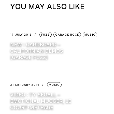
YOU MAY ALSO LIKE
17 JULY 2013
FUZZ
GARAGE ROCK
MUSIC
NEW : CARDBOARD –
CALIFORNIAN DEMOS
(GARAGE FUZZ)
3 FEBRUARY 2016
MUSIC
VIDEO : TY SEGALL –
EMOTIONAL MUGGER, LE
COURT-MÉTRAGE