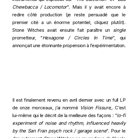
Chewbacca / Locomotor
“. Mais il y avait encore à
redire côté production (je reste persuadé que le
premier cité a un énorme potentiel, cliquez plutôt).
Stone Witches avait ensuite fait paraître un
single
prometteur, “
Hexagone / Circles In Time
“, qui
annonçait une étonnante propension à l’expérimentation.
Il est finalement revenu en avril dernier avec un full LP
de onze morceaux, j’ai nommé
Vision Fissure
,
.
C’est
lui-même qui le décrit de la meilleure des façons : “
lo-fi
experiment of noise and rhythm, influenced heavily
by the San Fran psych rock / garage scene
“
. Pour le