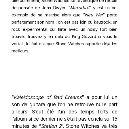
dire autrement, Stone Witches se revendique de l’école
de pensée de John Dwyer. “
Mirrorball
” y est un bel
exemple de sa maitrise alors que “
Neu War
” porte
parfaitement son nom : on est pas loin du kautrock, un
rock expérimental qui flirte avec un noisy fort bien
trouvé. Trouvez y en cela du King Gizzard si vous le
voulait, le fait est que Stone Witches rappelle déjà les
meilleurs.
“
Kaleidoscope of Bad Dreams
” a pour lui un
son de guitare que l’on ne retrouve nulle part
ailleurs. S’eut été l’un des temps forts de
l’album si ce dernier ne s’était pas conclu sur 15
minutes de “
Station 2
“. Stone Witches va très