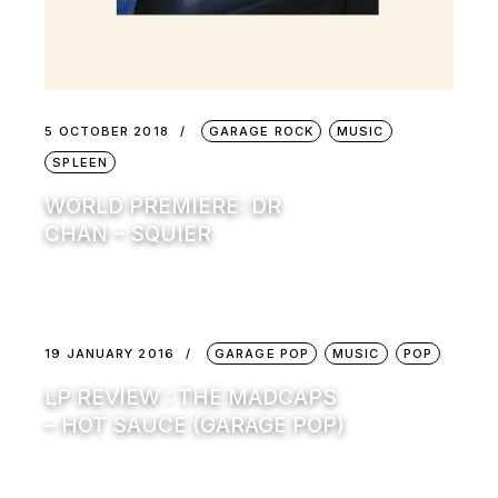
5 OCTOBER 2018
GARAGE ROCK
MUSIC
SPLEEN
WORLD PREMIERE: DR
CHAN – SQUIER
19 JANUARY 2016
GARAGE POP
MUSIC
POP
LP REVIEW : THE MADCAPS
– HOT SAUCE (GARAGE POP)