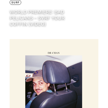
SURF
WORLD PREMIERE: BAD
PELICANS – SVRF YOUR
COFFIN (VIDEO)