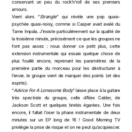
conservant un peu du rock’n’roll de ses premiers
amours.
Vient alors “
Strangle
” qui révèle une pop quasi-
psychée quasi-noisy, comme si Casper avait avalé du
Tame Impala. J’insiste particulièrement sur la qualité de
la troisième minute, précisément ce que les groupes ne
font pas assez : nous donner ce petit plus, cette
extension instrumentale qui essaie quelque chose de
plus fouillé encore, reprenant les paramètres de la
première partie du morceau pour les déstructurer à
l’envie. le groupe vient de marquer des points (et des
esprits).
“
Advice For A Lonesome Body
” laisse place à la guitare
très spectrale du groupe, celle d’
Alex Calder
, de
Jackson Scott et quelques brebis égarées. Une fois
encore, il fallait l’oser la phase instrumentale de deux
minutes sur un EP long de 16 ! Good Morning TV
privilégie la prise de risque et on ne peut qu’acquiescer.