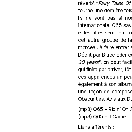
réverb’. “
Fairy Tales Of
tourne une dernière fo
Ils ne sont pas si n
internationale. Q65 sa
et les titres semblent t
cet autre groupe de la 
morceau à faire entrer
Décrit par Bruce Eder 
30 years
“, on peut fac
qui finira par arriver, 
ces apparences un peu 
également à son album s
une façon de composer 
Obscurities. Avis aux 
(mp3)
Q65 – Ridin’ On 
(mp3)
Q65 – It Came T
Liens afférents :