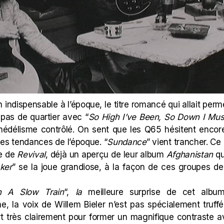
un indispensable à l’époque, le titre romancé qui allait perm
 pas de quartier avec “
So High I’ve Been, So Down I Must
délisme contrôlé. On sent que les Q65 hésitent encore 
 les tendances de l’époque. “
Sundance
” vient trancher. C
ée de
Revival
, déjà un aperçu de leur album
Afghanistan
qui
ker
” se la joue grandiose, à la façon de ces groupes d
n A Slow Train
“,
la
meilleure surprise de cet album
, la voix de Willem Bieler n’est pas spécialement truffé 
sort très clairement pour former un magnifique contraste a