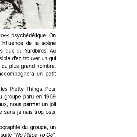
xties
psychédélique. On
’influence de la scène
nsi que du Yardbirds. Au
ible d’en trouver un qui
u du plus grand nombre,
 accompagnera un petit
 les Pretty Things. Pour
du groupe paru en 1969
ux, nous permet un joli
ue sans jamais trop oser
cographie du groupe, un
nsuite “
No Place To Go
“,