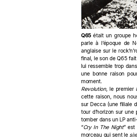
Q65
était un groupe 
parle à l’époque de N
anglaise sur le rock’n’
final, le son de Q65 fa
lui ressemble trop dan
une bonne raison pour
moment.
Revolution
, le premier
cette raison, nous nou
sur Decca (une filiale d
tour d’horizon sur une
tomber dans un LP anti
“
Cry In The Night
” est
morceau qui sent le
six