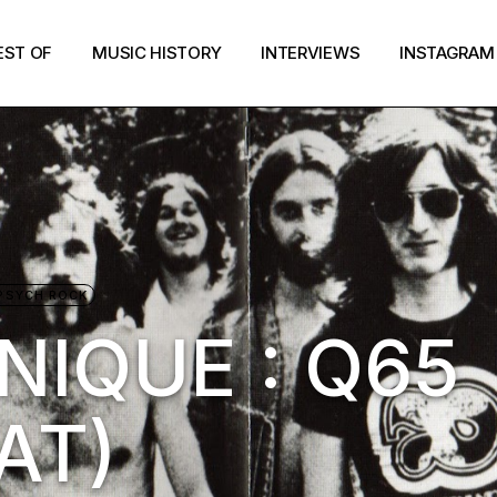
EST OF
MUSIC HISTORY
INTERVIEWS
INSTAGRAM
PSYCH ROCK
IQUE : Q65
AT)