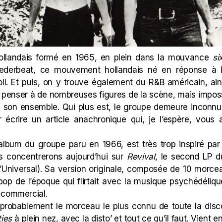
hollandais formé en 1965, en plein dans la mouvance
si
ederbeat, ce mouvement hollandais né en réponse à l
roll. Et puis, on y trouve également du R&B américain, ai
it penser à de nombreuses figures de la scène, mais imposs
s son ensemble. Qui plus est, le groupe demeure inconn
 écrire un article anachronique qui, je l’espère, vous
 album du groupe paru en 1966, est très
trop
inspiré par
s concentrerons aujourd’hui sur
Revival
, le second LP 
’Universal). Sa v
er
sion originale, composée de 10 morcea
 pop de
l’époque qui flirtait avec la musique psychédéliq
-commercial.
 probablement le morceau le plus connu de toute la dis
ties
à plein nez, avec la disto’ et tout ce qu’il faut. Vient e