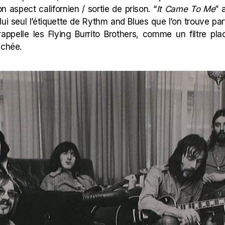
on aspect californien / sortie de prison. “
It Came To Me
” 
lui seul l’étiquette de Rythm and Blues que l’on trouve par
rappelle les Flying Burrito Brothers, comme un filtre pla
lichée.