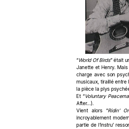
“
World Of Birds
” était 
Janette et Henry. Mais
charge avec son psyché
musicaux, tiraillé entre
la pièce la plys psych
Et “
Voluntary
Peacema
After
…).
Vient alors “
Ridin’ O
incroyablement moderne
partie de l’instru’ res