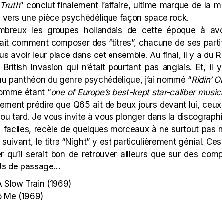
 Truth
” conclut finalement l’affaire, ultime marque de la m
is vers une pièce psychédélique façon space rock.
ombreux les groupes hollandais de cette époque à avo
vait comment composer des “titres”, chacune de ses parti
ous avoir leur place dans cet ensemble. Au final, il y a d
British Invasion qui n’était pourtant pas anglais. Et, il 
 au panthéon du genre psychédélique, j’ai nommé “
Ridin’ O
comme étant “
one of Europe’s best-kept star-caliber music
ilement prédire que Q65 ait de beux jours devant lui, ce
tôt ou tard. Je vous invite à vous plonger dans la discograph
faciles, recèle de quelques morceaux à ne surtout pas
uivant, le titre “
Night
” y est particulièrement génial. Ce
qu’il serait bon de retrouver ailleurs que sur des comp
DJs de passage…
A Slow Train
(1969)
o Me
(1969)