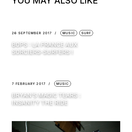
YOU MAY ALSO LIKE
26 SEPTEMBER 2017
MUSIC
SURF
BOPS : LA FRANCE AUX
SORCIERS-SURFERS !
7 FEBRUARY 2017
MUSIC
BRYAN’S MAGIC TEARS :
INSANITY THE RIDE