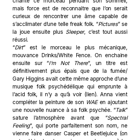
chante ce morceau pendant son sommeil,
mais force est de reconnaitre que l’on serait
curieux de rencontrer une âme capable de
s’acclimater d’une telle freak folk. “
Pictures
” se
la joue ensuite plus
Sleeper
, c’est tout aussi
réussi.
“
Dirt
” est le morceau le plus mécanique,
mouvance Drinks/White Fence. On enchaine
ensuite sur “
I’m Not There
“, un titre est
définitivement plus épais que de la fumée/
Gary Higgins avait cette même approche d’une
musique folk psychédélique qui emprunte à
l’acid folk, il n’y a qu’à voir (
lien
). Anna vient
compléter la peinture de son
WAE
en ajoutant
une nouvelle nuance à sa folk psychée. “
Talk
”
sature l’atmosphère avant que “
Spectral
Feeling
“, qui porte parfaitement son nom, ne
vienne faire danser Casper et Beetlejuice (on