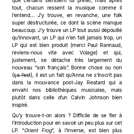
que certains semblent lui prêter, mais après
tout, chacun ressent la musique comme il
l’entend… J’y trouve, en revanche, une folk
super déstructurée, ce dont la scène manque
beaucoup. J’y trouve un LP tout aussi dépouillé
qu’innovant, un LP qui n’en fait jamais trop, un
LP qui est bien produit (merci Paul Rannaud,
reviens-nous vite avec
Volage
) et qui,
justement, se détache très largement du
nouveau “son français”. Bonne chose ou non
(
ça l’est
), il est un fait qu’Anna ne s’inscrit pas
dans la mouvance post-Jay Reatard qui a
envahi nos bibliothèques musicales, mais
plutôt dans celle d’un Calvin Johnson bien
inspiré.
Qu’y trouve-t-on alors ? Difficile de se fier à
l’
introduction
pour en savoir un peu plus sur cet
LP. “
Orient Frog
“, à l’inverse, est bien plus