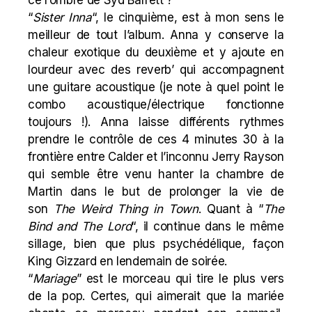
ce l’ombre de Syd Barrett ?
“
Sister Inna
“, le cinquième, est à mon sens le
meilleur de tout l’album. Anna y conserve la
chaleur exotique du deuxième et y ajoute en
lourdeur avec des reverb’ qui accompagnent
une guitare acoustique (je note à quel point le
combo acoustique/électrique fonctionne
toujours !). Anna laisse différents rythmes
prendre le contrôle de ces 4 minutes 30 à la
frontière entre Calder et l’inconnu Jerry Rayson
qui semble être venu hanter la chambre de
Martin dans le but de prolonger la vie de
son
The
Weird
Thing in Town
. Quant à “
The
Bind and The Lord
“, il continue dans le même
sillage, bien que plus psychédélique, façon
King Gizzard
en lendemain de soirée.
“
Mariage
” est le morceau qui tire le plus vers
de la pop. Certes, qui aimerait que la mariée