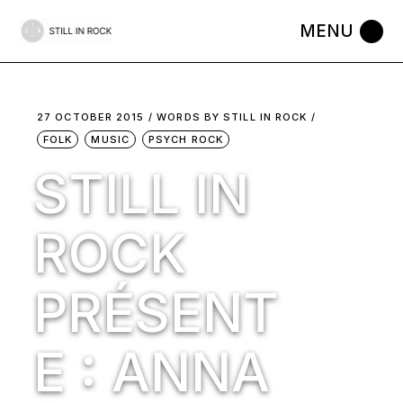
Skip
to
the
content
27 OCTOBER 2015
WORDS BY
STILL IN ROCK
FOLK
MUSIC
PSYCH ROCK
STILL IN
ROCK
PRÉSENT
E : ANNA