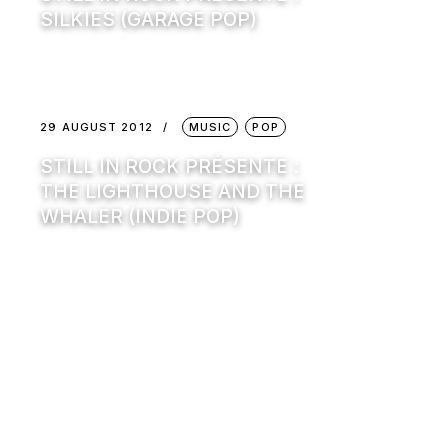
SILKIES (GARAGE POP)
29 AUGUST 2012
MUSIC
POP
STILL IN ROCK PRÉSENTE :
THE LIGHTHOUSE AND THE
WHALER (INDIE POP)