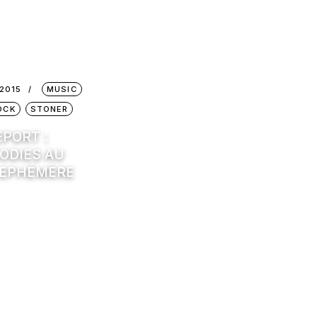
2015
MUSIC
OCK
STONER
EPORT :
ODIES AU
 EPHÉMÈRE