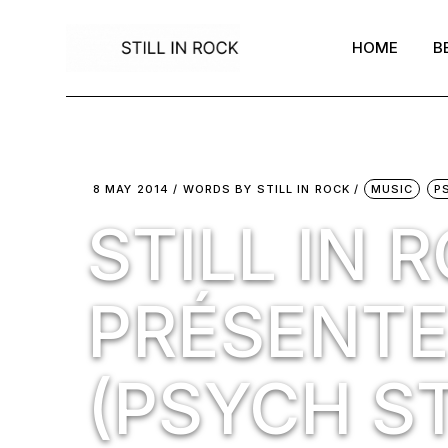
Skip
to
the
HOME
B
content
8 MAY 2014
WORDS BY
STILL IN ROCK
MUSIC
P
STILL IN 
PRÉSENTE 
(PSYCH S