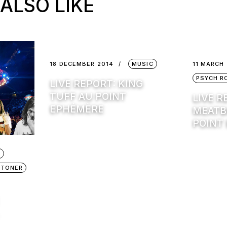
ALSO LIKE
18 DECEMBER 2014
MUSIC
11 MARCH 
PSYCH R
LIVE REPORT: KING
TUFF AU POINT
LIVE R
EPHÉMÈRE
MEATB
POINT
Z
STONER