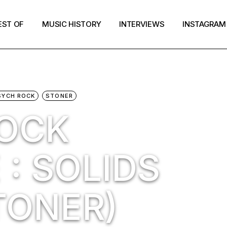
EST OF
MUSIC HISTORY
INTERVIEWS
INSTAGRAM
SYCH ROCK
STONER
ROCK
: SOLIDS
TONER)