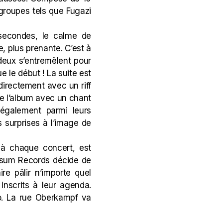
 groupes tels que
Fugazi
secondes, le calme de
e, plus prenante. C’est à
 deux s’entremêlent pour
e le début ! La suite est
 directement avec un riff
 de l’album avec un chant
 également parmi leurs
s surprises à l’image de
 à chaque concert, est
sum Records décide de
re pâlir n’importe quel
 inscrits à leur
agenda
.
. La rue Oberkampf va