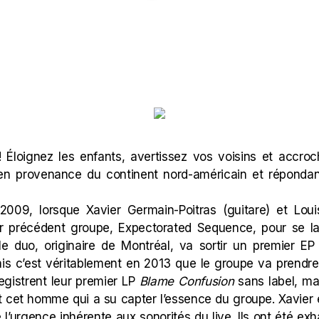
 ! Éloignez les enfants, avertissez vos voisins et accr
en provenance du continent nord-américain et réponda
 2009, lorsque Xavier Germain-Poitras (guitare) et Louis
eur précédent groupe, Expectorated Sequence, pour se 
 le duo, originaire de Montréal, va sortir un premier E
s c’est véritablement en 2013 que le groupe va prendre
egistrent leur premier LP
Blame Confusion
sans label, mai
t cet homme qui a su capter l’essence du groupe. Xavier 
te l’urgence inhérente aux sonorités du live. Ils ont été 