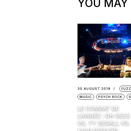
YOU MAY 
30 AUGUST 2019
FUZ
MUSIC
PSYCH ROCK
LE COMBAT DE
L’ANNÉE : OH SEES
VS. TY SEGALL VS.
KING GIZZARD