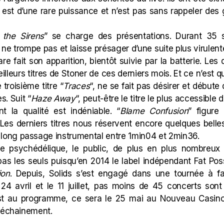
est d’une rare puissance et n’est pas sans rappeler des
 the Sirens
” se charge des présentations. Durant 35 
 ne trompe pas et laisse présager d’une suite plus virulent
e fait son apparition, bientôt suivie par la batterie. Les
lleurs titres de Stoner de ces derniers mois. Et ce n’est qu
 troisième titre “
Traces
“, ne se fait pas désirer et débute
s. Suit “
Haze Away
“, peut-être le titre le plus accessible
t la qualité est indéniable. “
Blame Confusion
” figure
. Les derniers titres nous réservent encore quelques belle
n long passage instrumental entre 1min04 et 2min36.
te psychédélique, le public, de plus en plus nombreux
pas les seuls puisqu’en 2014 le label indépendant
Fat
Pos
ion
. Depuis, Solids s’est engagé dans une tournée à fai
 24 avril et le 11 juillet, pas moins de 45 concerts sont
st au programme, ce sera le
25 mai
au Nouveau Casino
 déchainement.