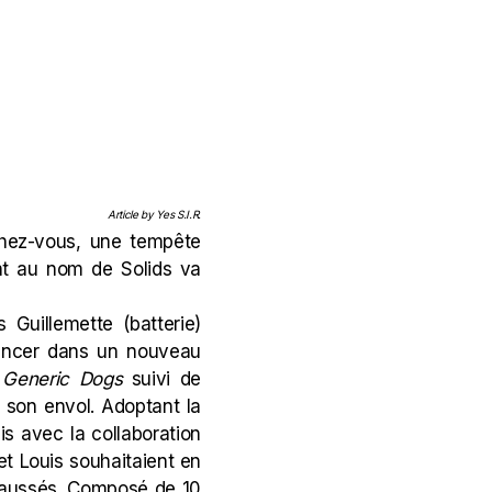
Article by Yes S.I.R.
ochez-vous, une tempête
nt au nom de Solids va
 Guillemette (batterie)
lancer dans un nouveau
P
Generic Dogs
suivi de
 son envol. Adoptant la
s avec la collaboration
et Louis souhaitaient en
exhaussés. Composé de 10