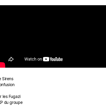
e Sirens
onfusion
r les Fugazi
XP du groupe