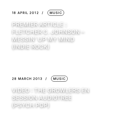
18 APRIL 2012
MUSIC
PREMIER ARTICLE :
FLETCHER C. JOHNSON –
MESSIN’ UP MY MIND
(INDIE ROCK)
28 MARCH 2013
MUSIC
VIDEO : THE GROWLERS EN
SESSION AUDIOTREE
(PSYCH POP)