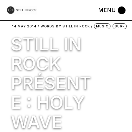
Skip
to
the
content
14 MAY 2014
WORDS BY
STILL IN ROCK
MUSIC
SURF
STILL IN
ROCK
PRÉSENT
E : HOLY
WAVE