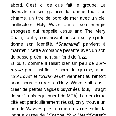
abord. C’est ici ce que fait le groupe. La
diversité de ses guitares lui donne tout son
charme, un titre de bord de mer avec un ciel
multicolore. Holy Wave parfait son énergie
shoegaze qui rappelle Jesus and The Mary
Chain, tout y conservant un son surfy qui lui
donne son identité. “
Shamania
” parvient à
maintenir cette ambiance pesante avec un son
de basse proéminant sur fond de fuzz.
Et puis, comme il fallait bien un peu de
surf-
music
pour justifier le nom du groupe, alors
“
Sol Love
” et “
Surfin MTA
” viennent au renfort
pour nous prouver qu’Holy Wave sait aussi
créer de petites vagues psychées (oui, il s’agit
de surf, mais également de MTA). Le deuxième
cité est particulièrement réussi, on y trouve un
peu de
Wavves
pile comme on l’aime. Enfin, la
longue durée de “
Change Your Head/Ecstatic