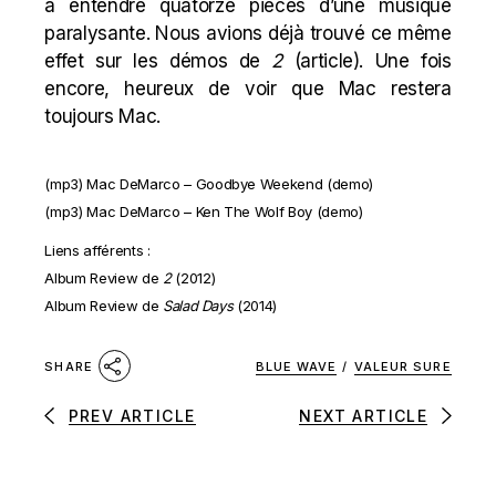
à entendre quatorze pièces d’une musique
paralysante
. Nous avions déjà trouvé ce même
effet sur les démos de
2
(
article
). Une fois
encore, heureux de voir que
Mac
restera
toujours
Mac
.
(mp3)
Mac DeMarco – Goodbye Weekend
(demo)
(mp3)
Mac DeMarco – Ken The Wolf Boy
(demo)
Liens afférents :
Album Review de
2
(2012)
Album Review de
Salad Days
(2014)
BLUE WAVE
/
VALEUR SURE
SHARE
PREV ARTICLE
NEXT ARTICLE