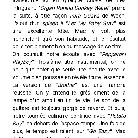
transforme ici en quelque chose de très
intriguant. “
Organ Ronald Donkey Water
” prend
la suite, à titre façon
Pura Guava
de Ween.
L’ajout d’un
spleen
à “
Let My Baby Stay
” est
une excellente idée.
Mac
y voit plus
nonchalant qu’à son habitude, et le résultat
colle terriblement bien au message de ce titre.
On poursuit notre écoute avec “
Pepperoni
Playboy
“. Troisième titre instrumental, on ne
peut que noter que seule une écoute avec le
volume bien poussée en révèle toute l’essence.
La version de “
Brother
” est une franche
réussite. On y entend le grésillement de la
lampe d’un ampli en fin de vie. Le son de la
guitare est toujours gorgé de reverb’. Et puis,
notre tournée culinaire continue avec “
Potato
Boy
“, en dehors de l’espace-temps. Une fois de
plus, le tempo est ralenti sur “
Go Easy
“,
Mac