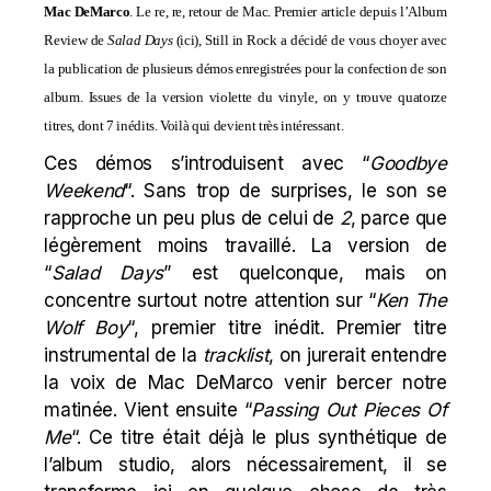
Mac DeMarco
. Le re, re, retour de
Mac
. Premier article depuis l’Album
Review de
Salad Days
(
ici
), Still in Rock a décidé de vous choyer avec
la publication de plusieurs démos enregistrées pour la confection de son
album. Issues de la version violette du vinyle, on y trouve quatorze
titres, dont 7 inédits. Voilà qui devient très intéressant.
Ces démos s’introduisent avec “
Goodbye
Weekend
“. Sans trop de surprises, le son se
rapproche un peu plus de celui de
2
, parce que
légèrement moins travaillé. La version de
“
Salad Days
” est quelconque, mais on
concentre surtout notre attention sur “
Ken The
Wolf Boy
“, premier titre inédit. Premier titre
instrumental de la
tracklist
, on jurerait entendre
la voix de
Mac
DeMarco venir bercer notre
matinée. Vient ensuite “
Passing Out Pieces Of
Me
“. Ce titre était déjà le plus synthétique de
l’album studio, alors nécessairement, il se