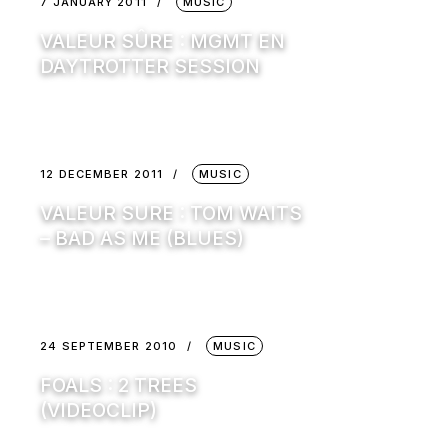
7 JANUARY 2011
MUSIC
VALEUR SÛRE : MGMT EN
DAYTROTTER SESSION
12 DECEMBER 2011
MUSIC
VALEUR SURE : TOM WAITS
– BAD AS ME (BLUES)
24 SEPTEMBER 2010
MUSIC
FOALS : 2 TREES
(VIDEOCLIP)