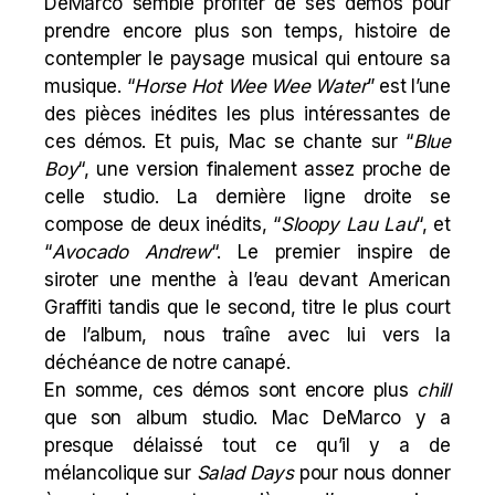
DeMarco semble profiter de ses démos pour
prendre encore plus son temps, histoire de
contempler le paysage musical qui entoure sa
musique. “
Horse Hot Wee Wee Water
” est l’une
des pièces inédites les plus intéressantes de
ces démos. Et puis,
Mac
se chante sur “
Blue
Boy
“, une version finalement assez proche de
celle studio. La dernière ligne droite se
compose de deux inédits, “
Sloopy Lau Lau
“, et
“
Avocado Andrew
“. Le premier inspire de
siroter une menthe à l’eau devant
American
Graffiti tandis que le second, titre le plus court
de l’album, nous traîne avec lui vers la
déchéance de notre canapé.
En somme, ces démos sont encore plus
chill
que son album studio. Mac DeMarco y a
presque délaissé tout ce qu’il y a de
mélancolique sur
Salad Days
pour nous donner