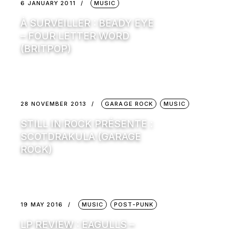
6 JANUARY 2011
MUSIC
À SURVEILLER : BEADY EYE
– FOUR LETTER WORD
(BRITPOP)
28 NOVEMBER 2013
GARAGE ROCK
MUSIC
STILL IN ROCK PRÉSENTE :
SCOTDRAKULA (GARAGE
ROCK)
19 MAY 2016
MUSIC
POST-PUNK
LP REVIEW : EAGULLS –