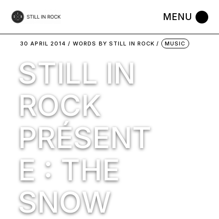
Skip
to
the
content
30 APRIL 2014
WORDS BY
STILL IN ROCK
MUSIC
STILL IN
ROCK
PRÉSENT
E : THE
SNOW