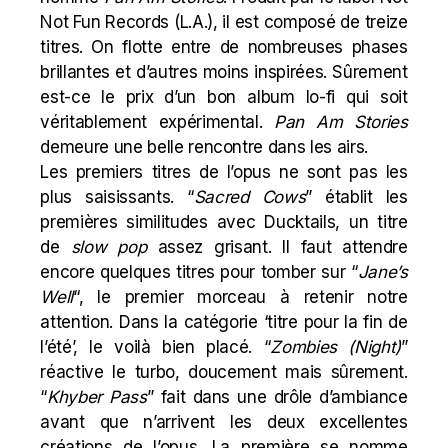
Not Fun Records
(L.A.), il est composé de treize
titres. On flotte entre de nombreuses phases
brillantes et d’autres moins inspirées. Sûrement
est-ce le prix d’un bon album lo-fi qui soit
véritablement expérimental.
Pan Am Stories
demeure une belle rencontre dans les airs.
Les premiers titres de l’opus ne sont pas les
plus saisissants. “
Sacred Cows
” établit les
premières similitudes avec Ducktails, un titre
de
slow pop
assez grisant. Il faut attendre
encore quelques titres pour tomber sur “
Jane’s
Well
“, le premier morceau à retenir notre
attention. Dans la catégorie ‘titre pour la fin de
l’été’, le voilà bien placé. “
Zombies (Night)
”
réactive le turbo, doucement mais sûrement.
“
Khyber Pass
” fait dans une drôle d’ambiance
avant que n’arrivent les deux excellentes
créations de l’opus. La première se nomme