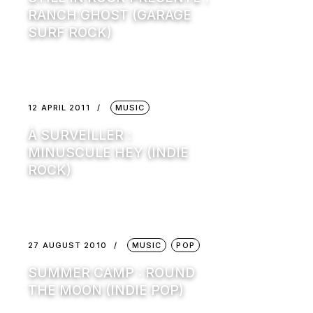
RANCH GHOST (GARAGE
SURF ROCK)
12 APRIL 2011
MUSIC
À SURVEILLER :
MINUSCULE HEY (INDIE
ROCK)
27 AUGUST 2010
MUSIC
POP
SUMMER CAMP : ROUND
THE MOON (INDIE POP)