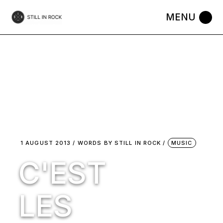
Skip
to
the
content
1 AUGUST 2013
WORDS BY
STILL IN ROCK
MUSIC
C'EST
LES