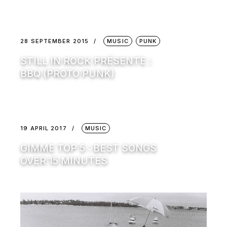
28 SEPTEMBER 2015
MUSIC
PUNK
STILL IN ROCK PRÉSENTE :
BBQ (PROTO PUNK)
19 APRIL 2017
MUSIC
GIMME TOP 5 : BEST SONGS
OVER 15 MINUTES