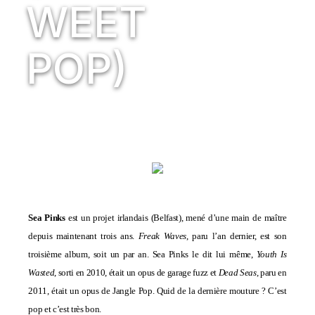
WEET
POP)
Sea Pinks
est un projet irlandais (Belfast), mené d’une main de maître
depuis maintenant trois ans.
Freak Waves
, paru l’an dernier, est son
troisième album, soit un par an. Sea Pinks le dit lui même,
Youth Is
Wasted
, sorti en 2010, était un opus de garage fuzz et
Dead Seas
, paru en
2011, était un opus de Jangle Pop. Quid de la dernière mouture ? C’est
pop et c’est très bon.