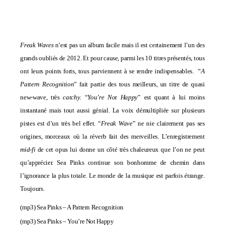
Freak Waves
n’est pas un album facile mais il est certainement l’un des
grands oubliés de 2012. Et pour cause, parmi les 10 titres présentés, tous
ont leurs points forts, tous parviennent à se rendre indispensables. “
A
Pattern Recognition
” fait partie des tous meilleurs, un titre de quasi
new-wave, très
catchy
. “
You’re Not Happy
” est quant à lui moins
instantané mais tout aussi génial. La voix démultipliée sur plusieurs
pistes est d’un très bel effet. “
Freak Wave
” ne nie clairement pas ses
origines, morceaux où la réverb fait des merveilles. L’enregistrement
mid-fi
de cet opus lui donne un côté très chaleureux que l’on ne peut
qu’apprécier. Sea Pinks continue son bonhomme de chemin dans
l’ignorance la plus totale. Le monde de la musique est parfois étrange.
Toujours.
(mp3)
Sea Pinks – A Pattern Recognition
(mp3)
Sea Pinks – You’re Not Happy