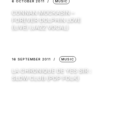
6 OCTOBER 2011
MUSIC
CONNAN MOCKASIN –
FOREVER DOLPHIN LOVE
(LIVE) (JAZZ VOCAL)
16 SEPTEMBER 2011
MUSIC
LA CHRONIQUE DE YES SIR :
SLOW CLUB (POP FOLK)