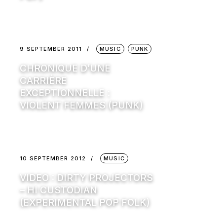
9 SEPTEMBER 2011
MUSIC
PUNK
CHRONIQUE D’UNE
CARRIÈRE
EXCEPTIONNELLE :
VIOLENT FEMMES (PUNK)
10 SEPTEMBER 2012
MUSIC
VIDEO : DIRTY PROJECTORS
– HI CUSTODIAN
(EXPERIMENTAL POP FOLK)