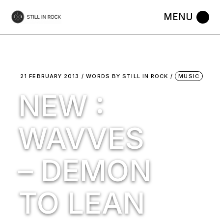
Skip
to
the
content
21 FEBRUARY 2013
WORDS BY
STILL IN ROCK
MUSIC
NEW :
WAVVES
– DEMON
TO LEAN