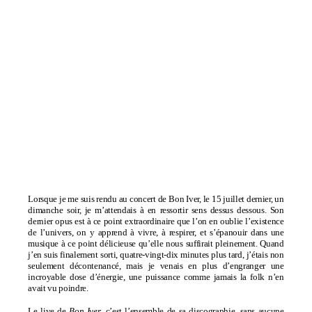
Lorsque je me suis rendu au concert de Bon Iver, le 15 juillet dernier, un
dimanche soir, je m’attendais à en ressortir sens dessus dessous. Son
dernier opus est à ce point extraordinaire que l’on en oublie l’existence
de l’univers, on y apprend à vivre, à respirer, et s’épanouir dans une
musique à ce point délicieuse qu’elle nous suffirait pleinement. Quand
j’en suis finalement sorti, quatre-vingt-dix minutes plus tard, j’étais non
seulement décontenancé, mais je venais en plus d’engranger une
incroyable dose d’énergie, une puissance comme jamais la folk n’en
avait vu poindre.
Le live de
Bon Iver
, c’est l’ensemble de sa discographie, sans aucune