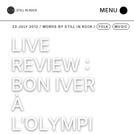
Skip
to
the
content
23 JULY 2012
WORDS BY
STILL IN ROCK
FOLK
MUSIC
LIVE
REVIEW :
BON IVER
À
L’OLYMPI