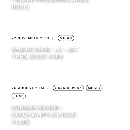
ROCK)
22 NOVEMBER 2010
MUSIC
VALEUR SÛRE : JJ – LET
THEM (POST-POP)
26 AUGUST 2013
GARAGE PUNK
MUSIC
PUNK
CARRIER REVIEW :
COACHWHIPS (GARAGE
PUNK)