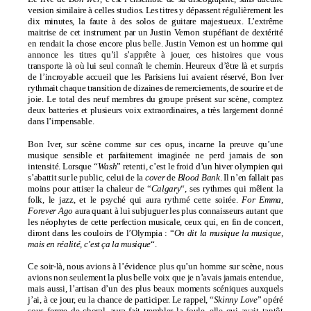
version similaire à celles studios. Les titres y dépassent régulièrement les
dix minutes, la faute à des solos de guitare majestueux. L’extrême
maitrise de cet instrument par un Justin Vernon stupéfiant de dextérité
en rendait la chose encore plus belle. Justin Vernon est un homme qui
annonce les titres qu’il s’apprête à jouer, ces histoires que vous
transporte là où lui seul connaît le chemin. Heureux d’être là et surpris
de l’incroyable accueil que les Parisiens lui avaient réservé, Bon Iver
rythmait chaque transition de dizaines de remerciements, de sourire et de
joie. Le total des neuf membres du groupe présent sur scène, comptez
deux batteries et plusieurs voix extraordinaires, a très largement donné
dans l’impensable.
Bon Iver, sur scène comme sur ces opus, incarne la preuve qu’une
musique sensible et parfaitement imaginée ne perd jamais de son
intensité. Lorsque “
Wash
” retenti, c’est le froid d’un hiver olympien qui
s’abattit sur le public, celui de la
cover
de
Blood Bank
. Il n’en fallait pas
moins pour attiser la chaleur de “
Calgary
“, ses rythmes qui mêlent la
folk, le jazz, et le psyché qui aura rythmé cette soirée.
For Emma,
Forever Ago
aura quant à lui subjuguer les plus connaisseurs autant que
les néophytes de cette perfection musicale, ceux qui, en fin de concert,
diront dans les couloirs de l’Olympia : “
On dit la musique la musique,
mais en réalité, c’est ça la musique
“.
Ce soir-là, nous avions à l’évidence plus qu’un homme sur scène, nous
avions non seulement la plus belle voix que je n’avais jamais entendue,
mais aussi, l’artisan d’un des plus beaux moments scéniques auxquels
j’ai, à ce jour, eu la chance de participer. Le rappel, “
Skinny Love
” opéré
sous forme de choral, aura fait trembler la foule, elle qui avait tantôt