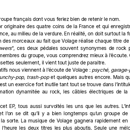
groupe français dont vous feriez bien de retenir le nom.
r originaire des quatre coins de la France et qui enregist
ce, au milieu de la verdure. En réalité, on doit surtout la f
un des morceaux au fait que Volage réalise chaque titre de 
owers
“, ces deux pédales souvent synonymes de rock psy
 membres du groupe, vous comprendrez mieux à l’écoute. 
settes seulement, il vient tout juste de paraitre.
tifs nous viennent à l’écoute de Volage :
psyché, garage-p
runchy-pop, trash-pop
et quelques autres encore. Mais qu
est un exercice fort inutile tant tout se trouve dans l’intit
ation dynamitée au rock, les câbles électriques de la
et EP, tous aussi survoltés les uns que les autres. L’in
t l’on se dit qu’il y a bien longtemps qu’un groupe de 
 la sorte. La musique de Volage gagnera rapidement en m
 l’heure les deux titres les plus aboutis. Seule une mél