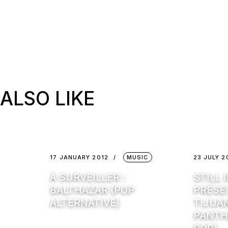
ALSO LIKE
17 JANUARY 2012
MUSIC
23 JULY 2
À SURVEILLER :
STILL 
BALTHAZAR (POP
PRÉSE
ALTERNATIVE)
TIJUA
PANTH