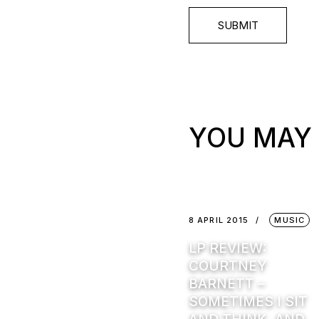
SUBMIT
YOU MAY 
8 APRIL 2015
MUSIC
LP REVIEW:
COURTNEY
BARNETT –
SOMETIMES I SIT