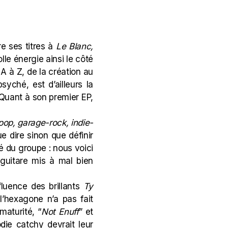
re ses titres à
Le Blanc,
olle énergie ainsi le côté
A à Z, de la création au
ché, est d’ailleurs la
Quant à son premier EP,
op, garage-rock, indie-
e dire sinon que définir
ulé du groupe : nous voici
 guitare mis à mal bien
fluence des brillants
Ty
l’hexagone n’a pas fait
aturité, “
Not Enuff
” et
odie catchy devrait leur