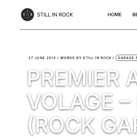
Skip
to
the
HOME
B
content
27 JUNE 2012
WORDS BY
STILL IN ROCK
GARAGE 
PREMIER A
VOLAGE –
(ROCK GA