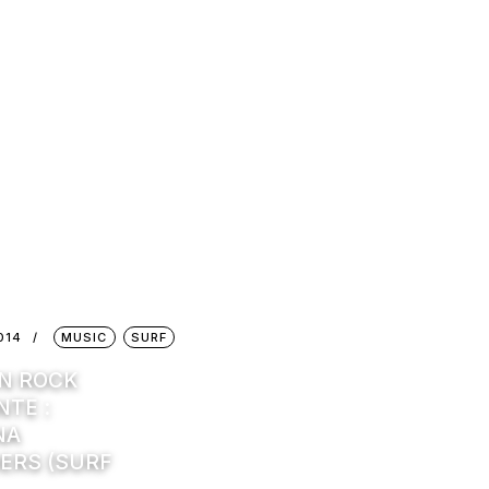
014
MUSIC
SURF
IN ROCK
NTE :
NA
ERS (SURF