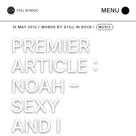
Skip
to
the
content
15 MAY 2012
WORDS BY
STILL IN ROCK
MUSIC
PREMIER
ARTICLE :
NOAH –
SEXY
AND I