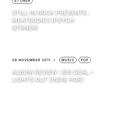
STONER
STILL IN ROCK PRÉSENTE :
MEATBODIES (PSYCH
STONER)
29 NOVEMBER 2011
MUSIC
POP
ALBUM REVIEW : BIG DEAL –
LIGHTS OUT (INDIE POP)