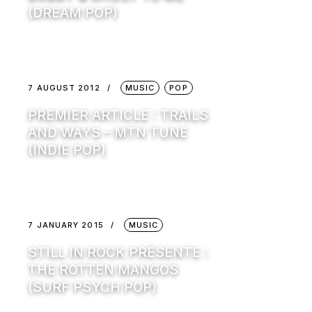
(DREAM POP)
7 AUGUST 2012
MUSIC
POP
PREMIER ARTICLE : TRAILS
AND WAYS – MTN TUNE
(INDIE POP)
7 JANUARY 2015
MUSIC
STILL IN ROCK PRÉSENTE :
THE ROTTEN MANGOS
(SURF PSYCH POP)