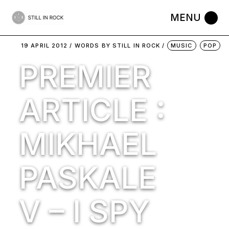
Skip
to
the
content
19 APRIL 2012
WORDS BY
STILL IN ROCK
MUSIC
POP
PREMIER
ARTICLE :
MIKHAEL
PASKALE
V – I SPY