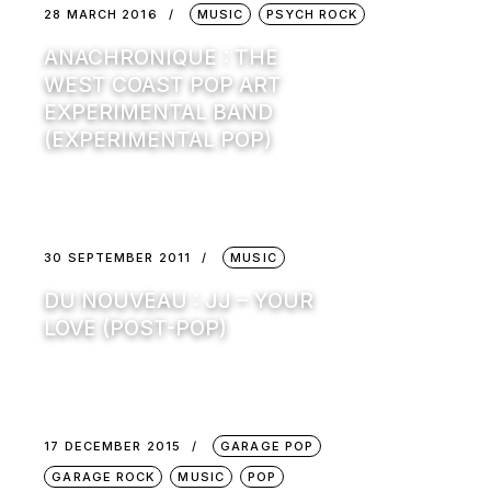
28 MARCH 2016
MUSIC
PSYCH ROCK
ANACHRONIQUE : THE
WEST COAST POP ART
EXPERIMENTAL BAND
(EXPERIMENTAL POP)
30 SEPTEMBER 2011
MUSIC
DU NOUVEAU : JJ – YOUR
LOVE (POST-POP)
17 DECEMBER 2015
GARAGE POP
GARAGE ROCK
MUSIC
POP