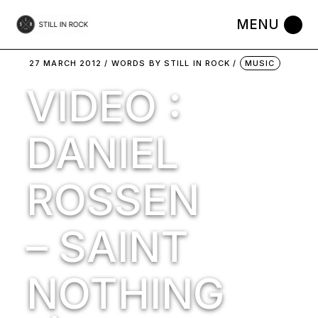
Skip
to
the
content
27 MARCH 2012
WORDS BY
STILL IN ROCK
MUSIC
VIDEO :
DANIEL
ROSSEN
– SAINT
NOTHING