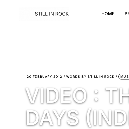
Skip
to
the
HOME
B
content
20 FEBRUARY 2012
WORDS BY
STILL IN ROCK
MUS
VIDEO : T
DAYS (IND