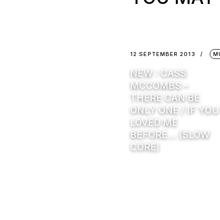
12 SEPTEMBER 2013
M
NEW : CASS
MCCOMBS –
THERE CAN BE
ONLY ONE / IF YOU
LOVED ME
BEFORE… (SLOW
CORE)