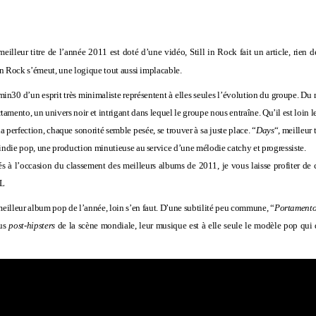
eilleur titre de l’année 2011 est doté d’une vidéo, Still in Rock fait un article, rien
l in Rock s’émeut, une logique tout aussi implacable.
min30 d’un esprit très minimaliste représentent à elles seules l’évolution du groupe. Du 
rtamento
, un univers noir et intrigant dans lequel le groupe nous entraîne. Qu’il est loin 
la perfection, chaque sonorité semble pesée, se trouver à sa juste place. “
Days
“, meilleur 
’indie pop, une production minutieuse au service d’une mélodie catchy et progressiste.
rés à l’occasion du classement des
meilleurs albums de 2011
, je vous laisse profiter d
“L
meilleur album pop de l’année, loin s’en faut. D’une subtilité peu commune, “
Portament
lus
post-hipsters
de la scène mondiale, leur musique est à elle seule le modèle pop qui d