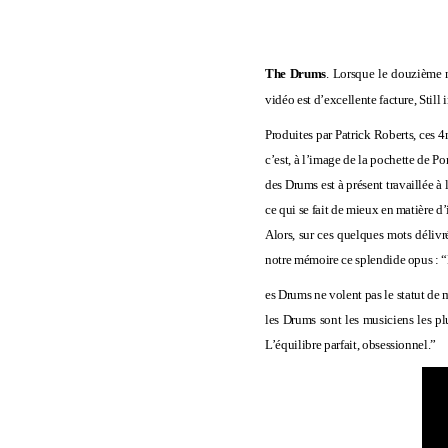
The Drums
. Lorsque le douzième m
vidéo est d’excellente facture, Stil
Produites par Patrick Roberts, ces 4
c’est, à l’image de la
pochette de Po
des Drums est à présent travaillée à 
ce qui se fait de mieux en matière d
Alors, sur ces quelques mots déliv
notre mémoire ce splendide opus : 
es Drums ne volent pas le statut de 
les Drums sont les musiciens les p
L’équilibre parfait, obsessionnel.”