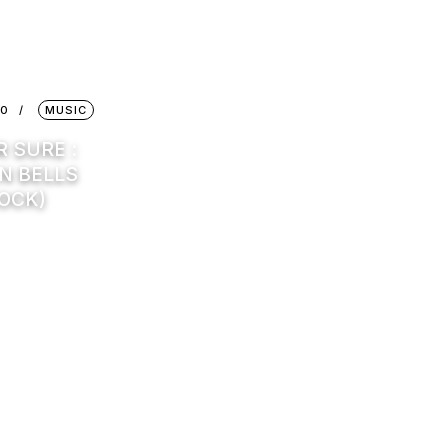
10
MUSIC
 SURE :
N BELLS
ROCK)