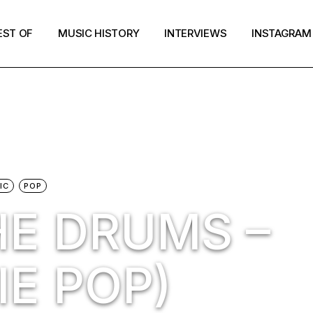
EST OF
MUSIC HISTORY
INTERVIEWS
INSTAGRAM
IC
POP
HE DRUMS –
IE POP)