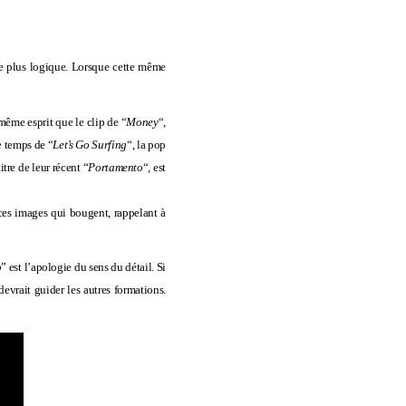
 de plus logique. Lorsque cette même
même esprit que le clip de “
Money
“,
le temps de “
Let’s Go Surfing
“, la pop
titre de leur récent “
Portamento
“, est
e ces images qui bougent, rappelant à
o
” est l’apologie du sens du détail. Si
evrait guider les autres formations.