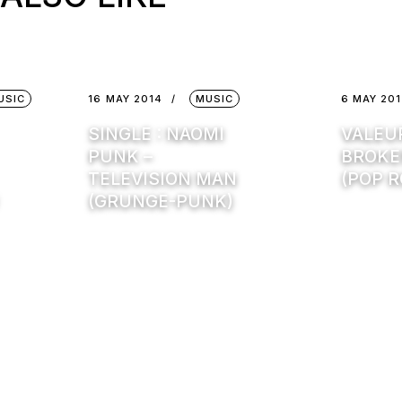
USIC
16 MAY 2014
MUSIC
6 MAY 20
SINGLE : NAOMI
VALEUR
PUNK –
BROKE
TELEVISION MAN
(POP 
(GRUNGE-PUNK)