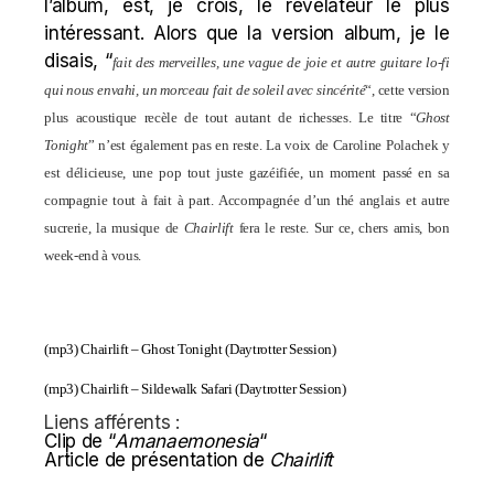
l’album, est, je crois, le révélateur le plus
intéressant. Alors que la version album, je le
disais, “
fait des merveilles, une vague de joie et autre guitare lo-fi
qui nous envahi, un morceau fait de soleil avec sincérité
“, cette version
plus acoustique recèle de tout autant de richesses. Le titre “
Ghost
Tonight
” n’est également pas en reste. La voix de Caroline Polachek y
est délicieuse, une pop tout juste gazéifiée, un moment passé en sa
compagnie tout à fait à part. Accompagnée d’un thé anglais et autre
sucrerie, la musique de
Chairlift
fera le reste. Sur ce, chers amis, bon
week-end à vous.
(mp3)
Chairlift – Ghost Tonight (Daytrotter Session)
(mp3)
Chairlift – Sildewalk Safari (Daytrotter Session)
Liens afférents :
Clip de “
Amanaemonesia
“
Article de présentation de
Chairlift