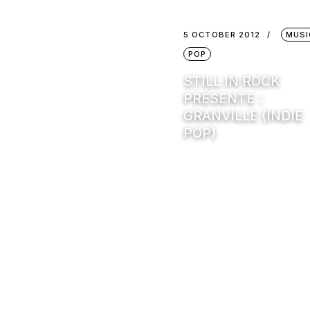
5 OCTOBER 2012
MUSI
POP
STILL IN ROCK
PRÉSENTE :
GRANVILLE (INDIE
POP)