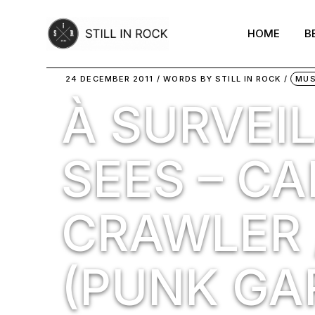
Skip
to
the
HOME
B
content
24 DECEMBER 2011
WORDS BY
STILL IN ROCK
MUS
À SURVEIL
SEES – C
CRAWLER 
(PUNK GA