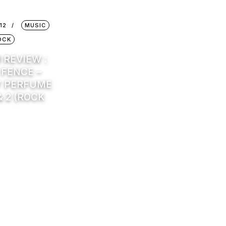
12
MUSIC
OCK
 REVIEW :
 FENCE –
Y PERFUME
 & 2 (ROCK