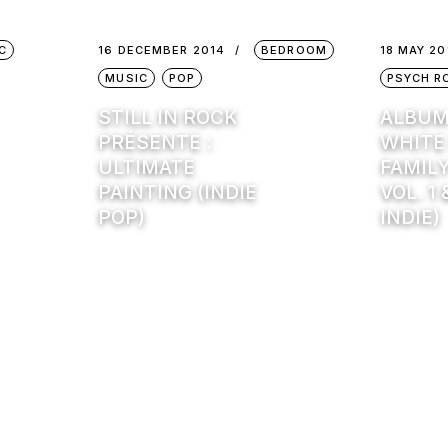
C
16 DECEMBER 2014
BEDROOM
18 MAY 20
MUSIC
POP
PSYCH R
STILL IN ROCK
ALBUM
PRÉSENTE :
WHITE
ULTIMATE
FAMIL
PAINTING (INDIE
VOL. 1
POP)
INDIE)