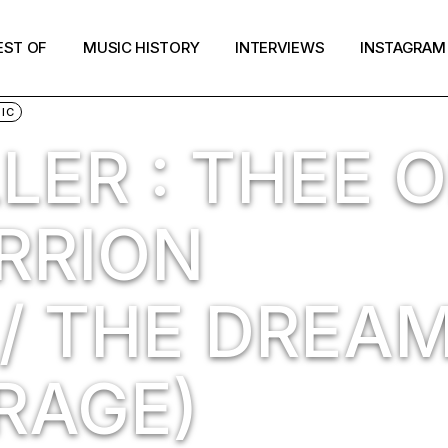
EST OF
MUSIC HISTORY
INTERVIEWS
INSTAGRAM
IC
LER : THEE 
ARRION
/ THE DREA
RAGE)