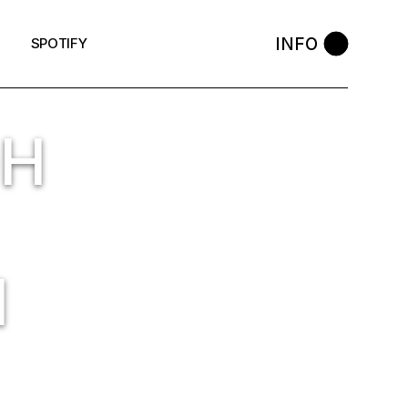
INFO
SPOTIFY
OH
M