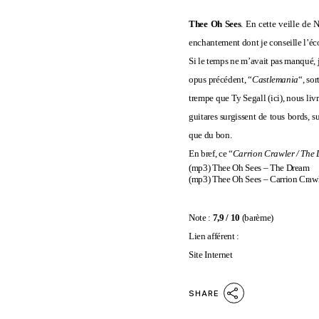
Thee Oh Sees
. En cette veille de 
enchantement dont je conseille l’éc
Si le temps ne m’avait pas manqué, 
opus précédent, “
Castlemania
“, so
trempe que Ty Segall (
ici
), nous liv
guitares surgissent de tous bords, su
que du bon.
En bref, ce “
Carrion Crawler / The
(mp3)
Thee Oh Sees – The Dream
(mp3)
Thee Oh Sees – Carrion Craw
Note :
7,9 / 10
(
barème
)
Lien afférent :
Site Internet
SHARE