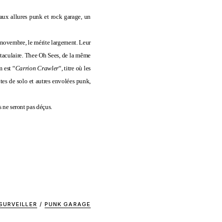
 aux allures punk et rock garage, un
n novembre, le mérite largement. Leur
ectaculaire. Thee Oh Sees, de la même
 est “
Carrion Crawler
“, titre où les
es de solo et autres envolées punk,
 ne seront pas déçus.
SURVEILLER
/
PUNK GARAGE