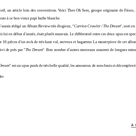
Noël, un article loin des conventions. Voici Thee Oh Sees, groupe originaire de Frisco,
oute à ce bon vieux papi barbe blanche.
j’aurais rédigé un Album Review très élogieux, “
Carrion Crawler / The Dream
“, sorti e
rtit lui en début d’année, était plutôt mauvais. Le différentiel entre ces deux opus est sp
re 10 pièces d’un rock de très haut vol, nerveux et bagarreur. La
masterpiece
de cet album
ivi de près par “
The Dream
“. Bon nombre d’autres morceaux assurent de longues minut
 Dream
” est un opus punk de très belle qualité, les amoureux de sons bruts et décomplexés
ler
À 