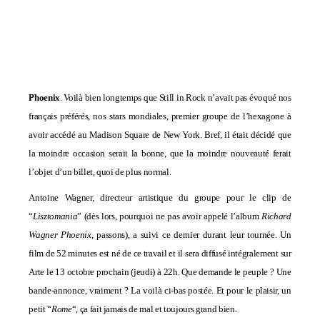
Phoenix
. Voilà bien longtemps que Still in Rock n’avait pas évoqué nos
français préférés, nos stars mondiales, premier groupe de l’hexagone à
avoir accédé au Madison Square de New York. Bref, il était décidé que
la moindre occasion serait la bonne, que la moindre nouveauté ferait
l’objet d’un billet, quoi de plus normal.
Antoine Wagner, directeur artistique du groupe pour le clip de
“
Lisztomania
” (dès lors, pourquoi ne pas avoir appelé l’album
Richard
Wagner Phoenix
, passons), a suivi ce dernier durant leur tournée. Un
film de 52 minutes est né de ce travail et il sera diffusé intégralement sur
Arte le 13 octobre prochain (jeudi) à 22h. Que demande le peuple ? Une
bande-annonce, vraiment ? La voilà ci-bas postée. Et pour le plaisir, un
petit “
Rome
“, ça fait jamais de mal et toujours grand bien.