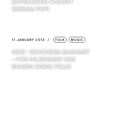
DEPRESSION CHERRY
(DREAM POP)
11 JANUARY 2013
FOLK
MUSIC
NEW : DEVENDRA BANHART
– FÜR HILDEGARD VON
BINGEN (INDIE FOLK)