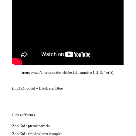
(retrouvez l’ensemble des vidéos ici : numéro
1
,
2
,
3
,
4
et
5
).
(mp3)
Zoo Kid – Black and Blue
Liens afférents :
Zoo Kid : premier article
Zoo Kid : état des lieux complet