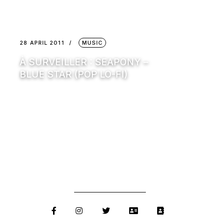
28 APRIL 2011
MUSIC
À SURVEILLER : SEAPONY –
BLUE STAR (POP LO-FI)