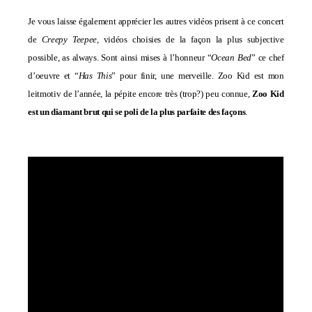
Je vous laisse également apprécier les autres vidéos prisent à ce concert
de
Creepy Teepee,
vidéos choisies de la façon la plus subjective
possible, as always. Sont ainsi mises à l’honneur “
Ocean Bed
” ce chef
d’oeuvre et “
Has This
” pour finir, une merveille. Zoo Kid est mon
leitmotiv de l’année, la pépite encore très (trop?) peu connue,
Zoo Kid
est un diamant brut qui se poli de la plus parfaite des façons
.