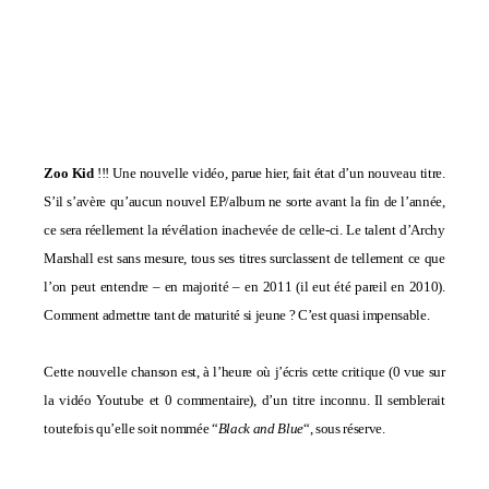
Zoo Kid
!!! Une nouvelle vidéo, parue hier, fait état d’un nouveau titre.
S’il s’avère qu’aucun nouvel EP/album ne sorte avant la fin de l’année,
ce sera réellement la révélation inachevée de celle-ci. Le talent d’Archy
Marshall est sans mesure, tous ses titres surclassent de tellement ce que
l’on peut entendre – en majorité – en 2011 (il eut été pareil en 2010).
Comment admettre tant de maturité si jeune ? C’est quasi impensable.
Cette nouvelle chanson est, à l’heure où j’écris cette critique (0 vue sur
la vidéo Youtube et 0 commentaire), d’un titre inconnu. Il semblerait
toutefois qu’elle soit nommée “
Black and Blue
“, sous réserve.