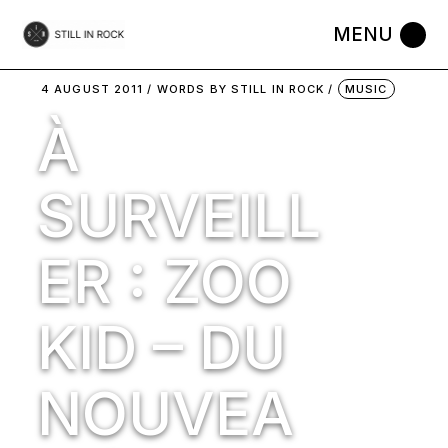
Skip
to
the
content
4 AUGUST 2011
WORDS BY
STILL IN ROCK
MUSIC
À
SURVEILL
ER : ZOO
KID – DU
NOUVEA