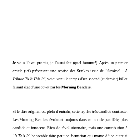
Je vous l’avai promis, je l’aurai fait (quel homme!). Après un premier
article (
ici
) présentant une reprise des Strokes issue de “
Stroked – A
Tribute To Is This It
“, voici venu le temps d’un second (et dernier) billet
faisant état d’une
cover
par les
Morning Benders
.
Si le titre original est plein d’entrain, cette reprise très candide contraste.
Les Morning Benders évoluent toujours dans ce monde parallèle, plus
candide et innocent. Rien de révolutionnaire, mais une contribution à
“
Is This It
” honorable faite par une formation qui monte d’une autre si