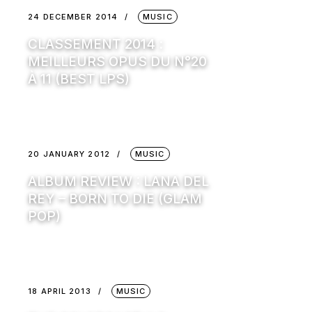
24 DECEMBER 2014
MUSIC
CLASSEMENT 2014 :
MEILLEURS OPUS DU N°20
À 11 (BEST LPS)
20 JANUARY 2012
MUSIC
ALBUM REVIEW : LANA DEL
REY – BORN TO DIE (GLAM
POP)
18 APRIL 2013
MUSIC