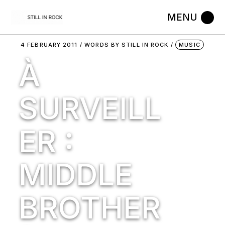
Skip
to
the
content
4 FEBRUARY 2011
WORDS BY
STILL IN ROCK
MUSIC
À
SURVEILL
ER :
MIDDLE
BROTHER