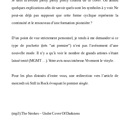
Je dois m’avouer
pretty pretty pretty
content de ce
cover
. On attend
quelques explications afin de savoir quels sont les symboles à y voir. Ne
peut-on déjà pas supposer que cette forme cyclique représente la
continuité et le renouveau d’une formation pionnière ?
D’un point de vue strictement personnel, je tends à me demander si ce
type de pochette (très “art premier”) n’est pas l’avénement d’une
nouvelle mode
. Il n’y a qu’à voir le nombre de grands artistes s’étant
laissé tenté (
MGMT
…). Votre avis nous intéresse.
Vivement le vinyle.
Pour les plus distraits d’entre vous, une
redirection
vers l’article de
mercredi où Still in Rock évoquait le premier
single
.
(mp3)
The Strokes – Under Cover Of Darkness