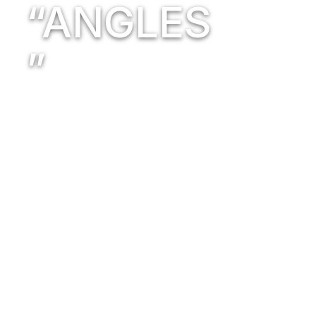
“ANGLES
”