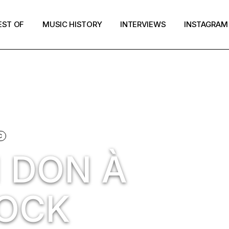
EST OF
MUSIC HISTORY
INTERVIEWS
INSTAGRAM
C
N DON À
ROCK