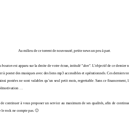
Au milieu de ce torrent de nouveauté, petite news un peu à part.
au
bouton
est apparu sur la droite de votre écran, intitulé “
don
“. L’objectif de ce dernier n
er à poster des musiques avec des liens mp3 accessibles et opérationnels. Ces derniers te
insi postées ne sont valables qu’un seul petit mois, regrettable. Sans ce financement, l
 démotivation …
 de continuer à vous proposer un service au maximum de ses qualités, afin de continue
e le rock ne compte pas. 🙂