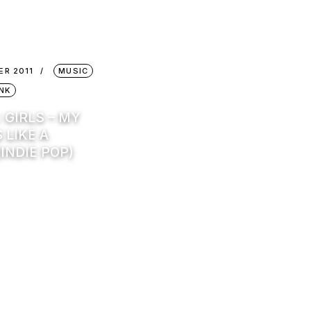
ER 2011
MUSIC
NK
: GIRLS – MY
S LIKE A
(INDIE POP)