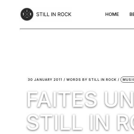
Skip
to
the
HOME
B
content
30 JANUARY 2011
WORDS BY
STILL IN ROCK
MUSI
FAITES U
STILL IN 