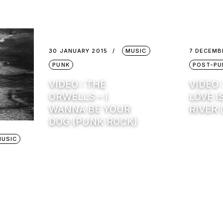
30 JANUARY 2015
MUSIC
7 DECEMB
PUNK
POST-PU
VIDEO : THE
VIDEO 
ORWELLS – I
LOVE I
WANNA BE YOUR
RIVER 
DOG (PUNK ROCK)
MUSIC