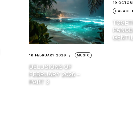
19 OCTOB
GARAGE 
TOGET
PANGEA
GENTIL
16 FEBRUARY 2026
MUSIC
DELUSIONS OF
FEBRUARY 2026 –
PART 3