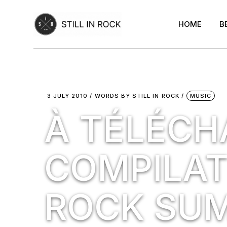
Skip
to
the
HOME
B
content
3 JULY 2010
WORDS BY
STILL IN ROCK
MUSIC
À TÉLÉCH
COMPILATI
ROCK SUM