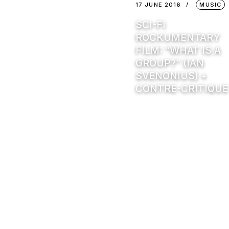
17 JUNE 2016
MUSIC
SCI-FI
ROCKUMENTARY
FILM: “WHAT IS A
GROUP?” (IAN
SVENONIUS) +
CONTRE-CRITIQUE