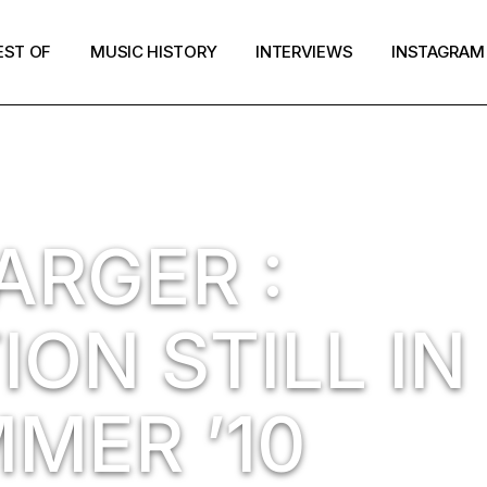
EST OF
MUSIC HISTORY
INTERVIEWS
INSTAGRAM
ARGER :
ON STILL IN
MER ’10