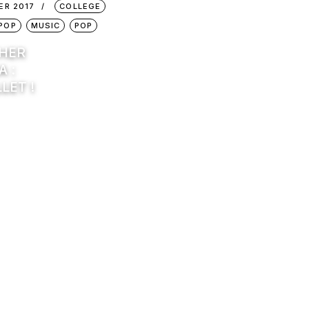
ER 2017
COLLEGE
POP
MUSIC
POP
HER
 :
LET !