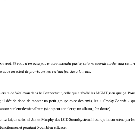
ut seul. Si vous n’en avez pas encore entendu parler, cela ne saurait tarder tant cet ar
er sous un soleil de plomb, un verre d’eau fraiche à la main.
iversité de Wesleyan dans le
Connecticut
, celle qui a révélé les
MGMT
, rien que ça. Pou
er, il décide donc de monter un petit groupe avec des amis, les «
Creaky Boards
» qui
nson sur leur dernier album (si on peut appeler ça un album, j’en doute).
chez lui, en solo, tel James Murphy des
LCD Soundsystem
. Il est rejoint sur scène par
 fonctionner, et pourtant ô combien efficace.