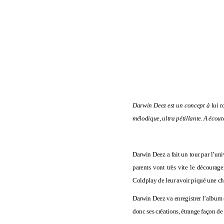
Darwin Deez est un concept à lui to
mélodique, ultra pétillante. A écout
Darwin Deez a fait un tour par l’un
parents vont très vite le décourag
Coldplay de leur avoir piqué une cha
Darwin Deez va enregistrer l’album 
donc ses créations, étrange façon de