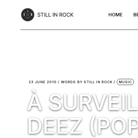
Skip
to
the
HOME
B
content
23 JUNE 2010
WORDS BY
STILL IN ROCK
MUSIC
À SURVEIL
DEEZ (POP