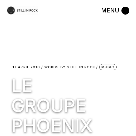
Skip
to
the
content
17 APRIL 2010
WORDS BY
STILL IN ROCK
MUSIC
LE
GROUPE
PHOENIX