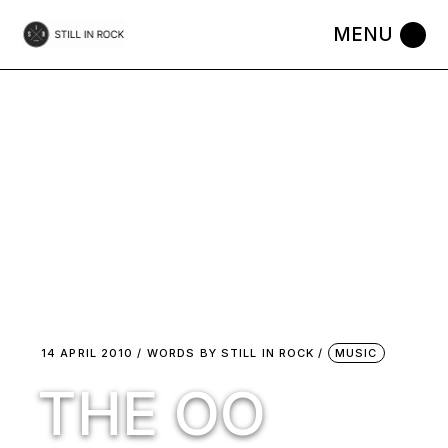
Skip
to
the
content
14 APRIL 2010
WORDS BY
STILL IN ROCK
MUSIC
THE OO