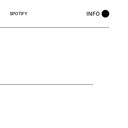
INFO
SPOTIFY
:
NA