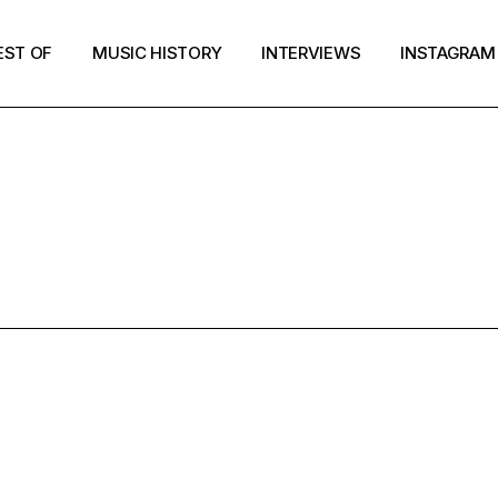
EST OF
MUSIC HISTORY
INTERVIEWS
INSTAGRAM
RESULTS FOR
OWLINBANA