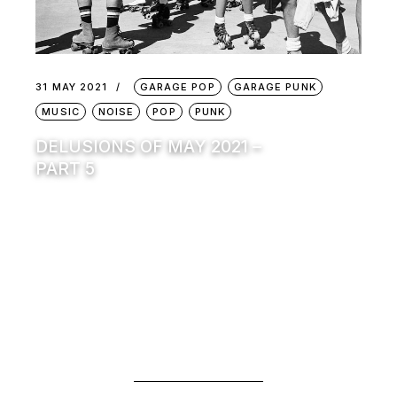
31 MAY 2021
GARAGE POP
GARAGE PUNK
MUSIC
NOISE
POP
PUNK
DELUSIONS OF MAY 2021 –
PART 5