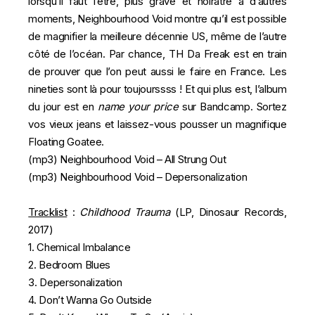
lorsqu’il faut l’être, plus grave et noirâtre à d’autres
moments, Neighbourhood Void montre qu’il est possible
de magnifier la meilleure décennie US, même de l’autre
côté de l’océan. Par chance, TH Da Freak est en train
de prouver que l’on peut aussi le faire en France. Les
nineties sont là pour toujourssss ! Et qui plus est, l’album
du jour est en
name your price
sur Bandcamp. Sortez
vos vieux jeans et laissez-vous pousser un magnifique
Floating
Goatee.
(mp3)
Neighbourhood Void – All Strung Out
(mp3)
Neighbourhood Void – Depersonalization
Tracklist
:
Childhood Trauma
(LP, Dinosaur Records,
2017)
1. Chemical Imbalance
2. Bedroom Blues
3. Depersonalization
4. Don’t Wanna Go Outside