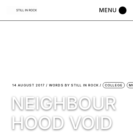
Skip
to
the
content
14 AUGUST 2017
WORDS BY
STILL IN ROCK
COLLEGE
M
NEIGHBOUR
HOOD VOID