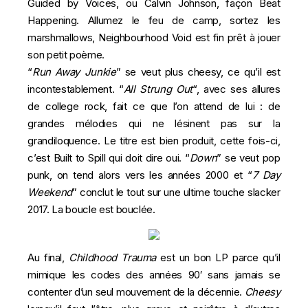
Guided by Voices, ou Calvin Johnson, façon
Beat
Happening
. Allumez le feu de camp, sortez les
marshmallows, Neighbourhood Void est fin prêt à jouer
son petit poème.
“
Run Away Junkie
” se veut plus cheesy, ce qu’il est
incontestablement. “
All Strung Out
“, avec ses allures
de college rock, fait ce que l’on attend de lui : de
grandes mélodies qui ne lésinent pas sur la
grandiloquence. Le titre est bien produit, cette fois-ci,
c’est Built to Spill qui doit dire oui. “
Down
” se veut pop
punk, on tend alors vers les années 2000 et “
7 Day
Weekend
” conclut le tout sur une ultime touche slacker
2017. La boucle est bouclée.
Au final,
Childhood Trauma
est un bon LP parce qu’il
mimique les codes des années 90′ sans jamais se
contenter d’un seul mouvement de la décennie.
Cheesy