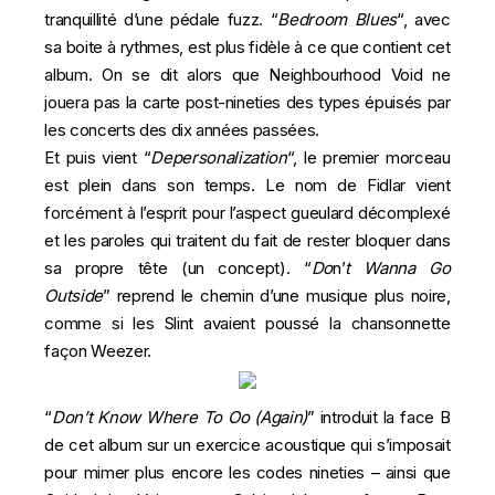
tranquillité d’une pédale fuzz. “
Bedroom Blues
“, avec
sa boite à rythmes, est plus fidèle à ce que contient cet
album. On se dit alors que Neighbourhood Void ne
jouera pas la carte post-nineties des types épuisés par
les concerts des dix années passées.
Et puis vient “
Depersonalization
“, le premier morceau
est plein dans son temps. Le nom de Fidlar vient
forcément à l’esprit pour l’aspect gueulard décomplexé
et les paroles qui traitent du fait de rester bloquer dans
sa propre tête (un concept). “
Do
n’
t Wanna Go
Outside
” reprend le chemin d’une musique plus noire,
comme si les Slint avaient poussé la chansonnette
façon Weezer.
“
Don’t Know Where To Oo (Again)
” introduit la face B
de cet album sur un exercice acoustique qui s’imposait
pour mimer plus encore les codes nineties – ainsi que