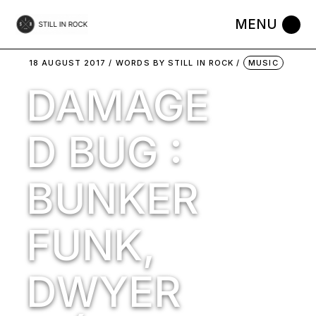
Skip
to
the
content
18 AUGUST 2017
WORDS BY
STILL IN ROCK
MUSIC
DAMAGE
D BUG :
BUNKER
FUNK,
DWYER