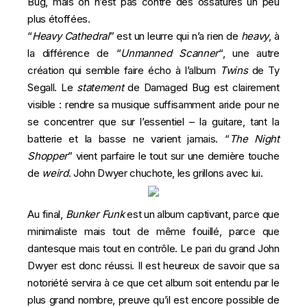
Bug, mais on n’est pas contre des ossatures un peu
plus étoffées.
“
Heavy Cathedral
” est un leurre qui n’a rien de
heavy
, à
la différence de “
Unmanned Scanner
“, une autre
création qui semble faire écho à l’album
Twins
de Ty
Segall. Le
statement
de Damaged Bug est clairement
visible : rendre sa musique suffisamment aride pour ne
se concentrer que sur l’essentiel – la guitare, tant la
batterie et la basse ne varient jamais. “
The Night
Shopper
” vient parfaire le tout sur une dernière touche
de
weird
. John Dwyer chuchote, les grillons avec lui.
Au final,
Bunker Funk
est un album captivant, parce que
minimaliste mais tout de même fouillé, parce que
dantesque mais tout en contrôle. Le pari du grand John
Dwyer est donc réussi. Il est heureux de savoir que sa
notoriété servira à ce que cet album soit entendu par le
plus grand nombre, preuve qu’il est encore possible de