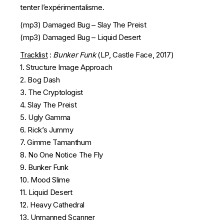
tenter
l’expérimentalisme
.
(mp3)
Damaged Bug – Slay The Preist
(mp3)
Damaged Bug – Liquid Desert
Tracklist
:
Bunker Funk
(LP, Castle Face, 2017)
1. Structure Image Approach
2. Bog Dash
3. The Cryptologist
4. Slay The Preist
5. Ugly Gamma
6. Rick’s Jummy
7. Gimme Tamanthum
8. No One Notice The Fly
9. Bunker Funk
10. Mood Slime
11. Liquid Desert
12. Heavy Cathedral
13. Unmanned Scanner