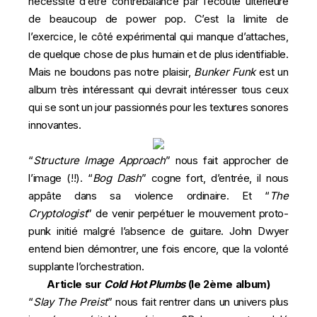
nécessite d’être contrebalancé par l’écoute ultérieure
de beaucoup de power pop. C’est la limite de
l’exercice, le côté expérimental qui manque d’attaches,
de quelque chose de plus humain et de plus identifiable.
Mais ne boudons pas notre plaisir,
Bunker Funk
est un
album très intéressant qui devrait intéresser tous ceux
qui se sont un jour passionnés pour les textures sonores
innovantes.
“
Structure Image Approach
” nous fait approcher de
l’image (!!). “
Bog Dash
” cogne fort, d’entrée, il nous
appâte dans sa violence ordinaire. Et “
The
Cryptologist
” de venir perpétuer le mouvement proto-
punk initié malgré l’absence de guitare. John Dwyer
entend bien démontrer, une fois encore, que la volonté
supplante l’orchestration.
Article sur
Cold Hot Plumbs
(le 2ème album)
“
Slay The Preist
” nous fait rentrer dans un univers plus