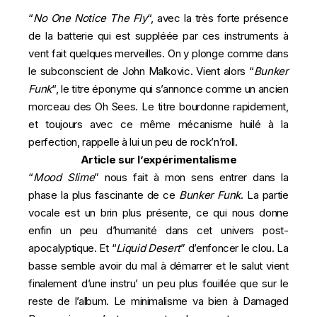
“
No One Notice The Fly
“, avec la très forte présence
de la batterie qui est suppléée par ces instruments à
vent fait quelques merveilles. On y plonge comme dans
le subconscient de John Malkovic. Vient alors “
Bunker
Funk
“, le titre éponyme qui s’annonce comme un ancien
morceau des Oh Sees. Le titre bourdonne rapidement,
et toujours avec ce même mécanisme huilé à la
perfection, rappelle à lui un peu de rock’n’roll.
Article sur l’expérimentalisme
“
Mood Slime
” nous fait à mon sens entrer dans la
phase la plus fascinante de ce
Bunker Funk
. La partie
vocale est un brin plus présente, ce qui nous donne
enfin un peu d’humanité dans cet univers post-
apocalyptique. Et “
Liquid Desert
” d’enfoncer le clou. La
basse semble avoir du mal à démarrer et le salut vient
finalement d’une instru’ un peu plus fouillée que sur le
reste de l’album. Le minimalisme va bien à Damaged