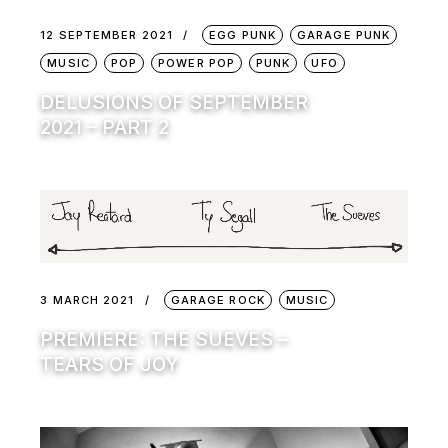
12 SEPTEMBER 2021
EGG PUNK
GARAGE PUNK
MUSIC
POP
POWER POP
PUNK
UFO
DELUSIONS OF SEPTEMBER
2021 – PART 2
3 MARCH 2021
GARAGE ROCK
MUSIC
PREMIERE: THE SUEVES –
TEARS OF JOY